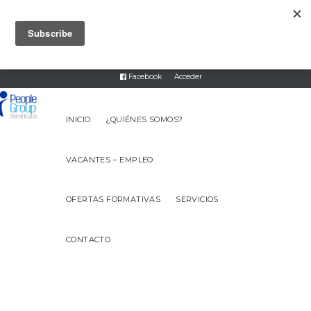
8093317474
servicios@peoplegroupdr.com
Twitter
Instagram
Linked In
Facebook
Acceder
INICIO
¿QUIÉNES SOMOS?
VACANTES – EMPLEO
OFERTAS FORMATIVAS
SERVICIOS
CONTACTO