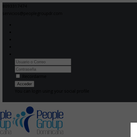
8093317474
servicios@peoplegroupdr.com
Twitter
Instagram
Linked In
Facebook
Acceder
Recordarme
¿Olvidó su contraseña?
You can login using your social profile
Problem with login?