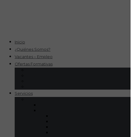
Inicio
¿Quiénes Somos?
Vacantes – Empleo
Ofertas Formativas
Lista de Talleres
Lista de Cursos
Lista de Diplomados
Lista de Charlas
Servicios
Gestión Humana
Reclutamiento
Gestión de Capacitación
Talleres
Cursos
Diplomados
Charlas