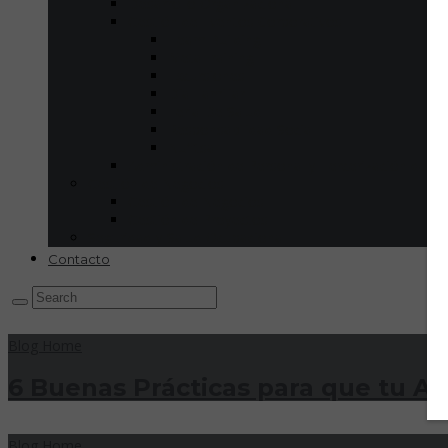
Desarrollo Organizacional
Gestión de Eventos Corporativos
Team Building
MetaTraining
Excursiones
Día Familiar
Feria De Salud
Responsabilidad Social
Nufitsa
Administración de Personal y Tercerización de 
Gestión de Negocios
Gestión de Negocios
Gestión de Proyectos
Seguridad y Salud Ocupacional
Contacto
Blog Home
6 Buenas Prácticas para que tu Ad
Blog Home