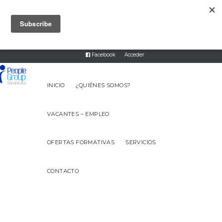
8093317474
servicios@peoplegroupdr.com
Twitter
Instagram
Linked In
Facebook
Acceder
INICIO
¿QUIÉNES SOMOS?
VACANTES – EMPLEO
OFERTAS FORMATIVAS
SERVICIOS
CONTACTO