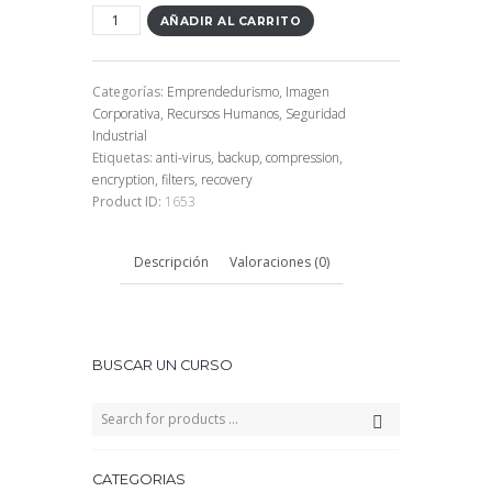
Community
AÑADIR AL CARRITO
Manager
cantidad
Categorías:
Emprendedurismo
,
Imagen
Corporativa
,
Recursos Humanos
,
Seguridad
Industrial
Etiquetas:
anti-virus
,
backup
,
compression
,
encryption
,
filters
,
recovery
Product ID:
1653
Descripción
Valoraciones (0)
BUSCAR UN CURSO
CATEGORIAS