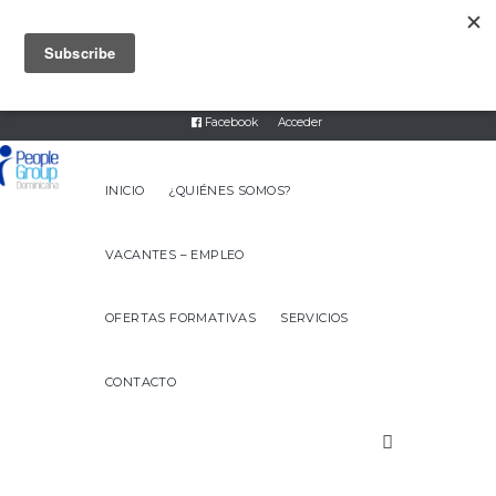
8093317474
servicios@peoplegroupdr.com
Twitter
Instagram
Linked In
Facebook
Acceder
INICIO
¿QUIÉNES SOMOS?
VACANTES – EMPLEO
OFERTAS FORMATIVAS
SERVICIOS
CONTACTO