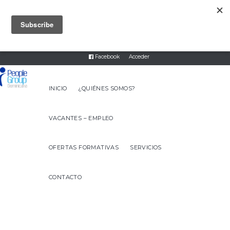
8093317474
servicios@peoplegroupdr.com
Twitter
Instagram
Linked In
Facebook
Acceder
INICIO
¿QUIÉNES SOMOS?
VACANTES – EMPLEO
OFERTAS FORMATIVAS
SERVICIOS
CONTACTO